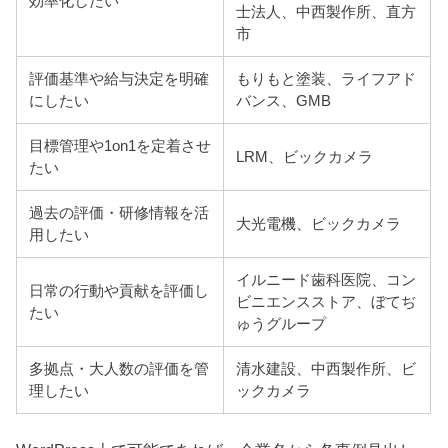
効率化したい
士法人、中西製作所、直方
市
評価基準や給与決定を明確
もりもと塗装、ライフアド
にしたい
バンス、GMB
目標管理や1on1を定着させ
LRM、ビックカメラ
たい
過去の評価・研修情報を活
大光電機、ビックカメラ
用したい
イルニード歯科医院、コン
日常の行動や貢献を評価し
ビニエンスストア、ぼてぢ
たい
ゅうグループ
多拠点・大人数の評価を管
清水建設、中西製作所、ビ
理したい
ックカメラ