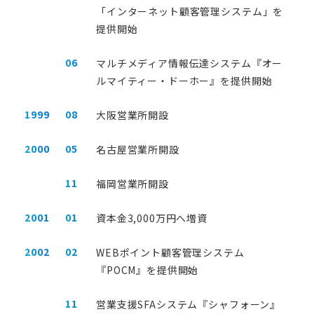
活用シーン
「インターネット顧客管理システム」を
導入事例
提供開始
ニュース
06
マルチメディア情報伝達システム『オー
セミナー
ルマイティー・ドーホー』を提供開始
HRコラム
1999
08
大阪営業所開設
2000
05
名古屋営業所開設
11
福岡営業所開設
人事評価システムとは？失敗しな
人事評価システムおすすめ13
2001
01
資本金3,000万円へ増資
い導入のポイントを分かりやすく
導入メリットや費用を抑える
解説
も解説【2026年最新】
2002
02
WEBポイント顧客管理システム
『POCM』を提供開始
11
営業支援SFAシステム『シャフォーン』