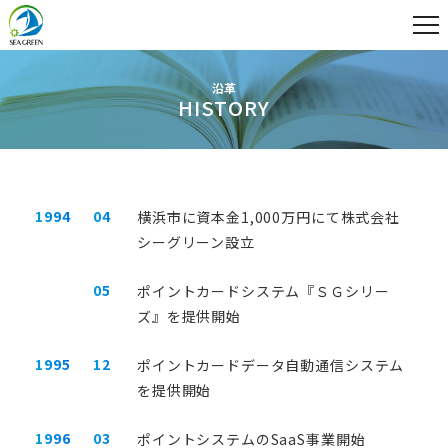
企業情報
沿革
HISTORY
1994
04
横浜市に資本金1,000万円にて株式会社
わたしたちについて
会社概要
シーグリーン設立
05
ポイントカードシステム『ＳＧシリー
ズ』を提供開始
1995
12
ポイントカードデータ自動通信システム
社長メッセージ
沿革
を提供開始
サービス
1996
03
ポイントシステムのSaaS事業開始