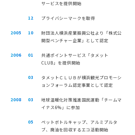
サービスを提供開始
中小企業向け人事評価おすすめ12
シンプルな人事評価システム2
12
プライバシーマークを取得
選！違いと選び方を解説
選！導入がおすすめの企業と
方
2005
10
財団法人横浜産業振興公社より「株式公
お役立ち資料
開型ベンチャー企業」として認定
お問い合わせ
2006
01
共通ポイントサービス「タメット
CLUB」を提供開始
03
タメットＣＬＵＢが横浜観光プロモーシ
ョンフォーラム認定事業として認定
2008
03
地球温暖化対策推進国民運動「チームマ
イナス6%」に参加
05
ペットボトルキャップ、アルミプルタ
ブ、廃油を回収するエコ活動開始