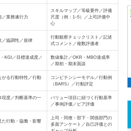
スキルマップ／等級要件／評価
能／業務遂行力
尺度（例：1–5）／上司評価中
心
行動観察チェックリスト／記述
欲／協調性／規律
式コメント／複数評価者
I・KGI／目標達成度／
数値集計／OKR・MBO達成率
／期初・期末面談
ながる行動特性／行動
コンピテンシーモデル／行動例
（BARS）／行動評定
体現度／判断基準の一
バリュー項目に紐づく行動基準
／事例評価／ピア評価
上司・同僚・部下・関係部門の
見た行動・協働・影響
多面アンケート／自己評価との
ギャップ分析