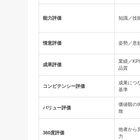
能力評価
知識／技
情意評価
姿勢／意
業績／KP
成果評価
品質
成果につ
コンピテンシー評価
基準
価値観の
バリュー評価
致
他者から
360度評価
力