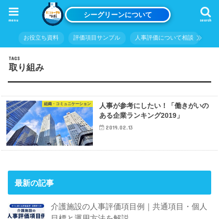
シーグリーンについて
menu
search
お役立ち資料
評価項目サンプル
人事評価について相談
取り組み
組織・コミュニケーション
人事が参考にしたい！「働きがいの
ある企業ランキング2019」
2019.02.13
最新の記事
介護施設の人事評価項目例｜共通項目・個人
目標と運用方法を解説