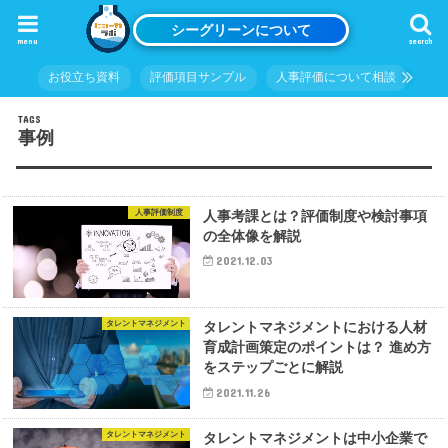
シーグリーンについて
menu
search
お役立ち資料
評価項目サンプル
人事評価について相談
事例
人事評価制度
人事考課とは？評価制度や検討事項
の全体像を解説
2021.12.03
タレントマネジメント
タレントマネジメントにおける人材
育成計画策定のポイントは？ 進め方
をステップごとに解説
2021.11.26
タレントマネジメント
タレントマネジメントは中小企業で