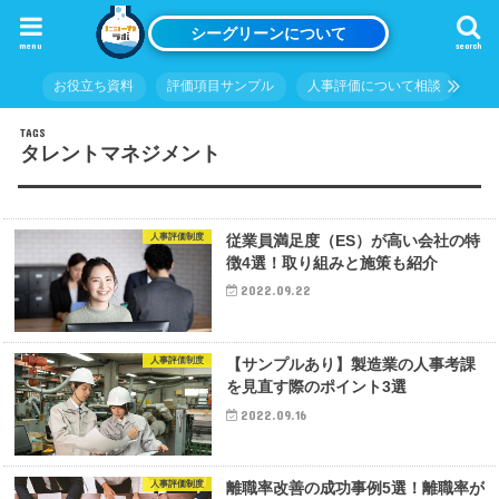
シーグリーンについて
menu
search
お役立ち資料
評価項目サンプル
人事評価について相談
タレントマネジメント
人事評価制度
従業員満足度（ES）が高い会社の特
徴4選！取り組みと施策も紹介
2022.09.22
人事評価制度
【サンプルあり】製造業の人事考課
を見直す際のポイント3選
2022.09.16
人事評価制度
離職率改善の成功事例5選！離職率が