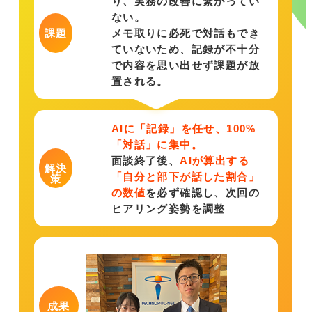
り、実務の改善に繋がってい
ない。
メモ取りに必死で対話もでき
課題
ていないため、記録が不十分
で内容を思い出せず課題が放
置される。
AIに「記録」を任せ、100%
「対話」に集中。
面談終了後、
AIが算出する
解決
「自分と部下が話した割合」
策
の数値
を必ず確認し、次回の
ヒアリング姿勢を調整
成果