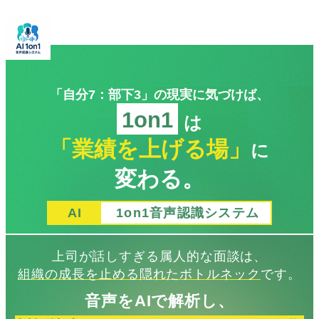
「自分7：部下3」の現実に気づけば、
1on1
は
「業績を上げる場」
に
変わる。
AI
1on1音声認識システム
上司が話しすぎる属人的な面談は、
組織の成長を止める隠れたボトルネック
です。
音声をAIで解析し、