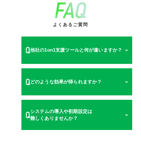
よくあるご質問
他社の1on1支援ツールと何が違いますか？
多くの1on1支援ツールは「文字起こし」
どのような効果が得られますか？
「テーマ提示」「振り返り支援」に強みを持
ちますが、当社のシステムは、
音声データか
ら同時に5つのプロンプトを実行できる分析
能力が大きな特長です。また、360度評価・
効果の表れ方は企業規模や運用状況によって
システムの導入や初期設定は
スキルマップ・評価制度などの既存人事制度
異なりますが、
社員の発言量や自己開示が増
難しくありませんか？
と深く統合でき、評価と育成を一体で推進で
え、マネージャーの「聞く姿勢」が改善
され
きる仕組み
を提供しています。
ることで組織全体のエンゲージメントや離職
率の改善につながっています。特にモチベー