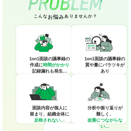
こんな
ありませんか？
お悩み
1on1面談の議事録の
1on1面談の議事録の
作成に
時間がかかり
質や量に
バラツキが
記録漏れも発生…
あり
一貫性がない
面談内容が個人に
分析や振り返りが
留まり、
組織全体に
難しく、
反映されない…
改善につながらな
い…