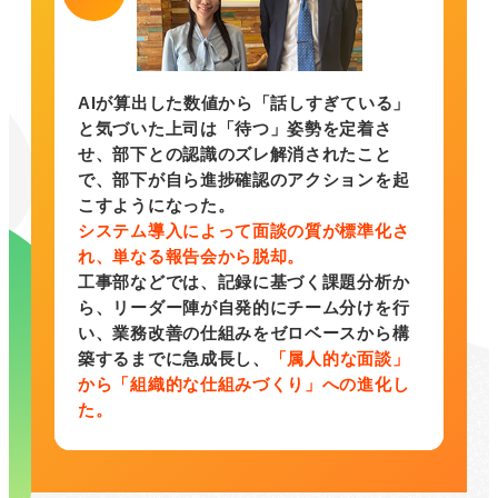
AIが算出した数値から「話しすぎている」
と気づいた上司は「待つ」姿勢を定着さ
せ、部下との認識のズレ解消されたこと
で、部下が自ら進捗確認のアクションを起
こすようになった。
システム導入によって面談の質が標準化さ
れ、単なる報告会から脱却。
工事部などでは、記録に基づく課題分析か
ら、リーダー陣が自発的にチーム分けを行
い、業務改善の仕組みをゼロベースから構
築するまでに急成長し、
「属人的な面談」
から「組織的な仕組みづくり」への進化し
た。