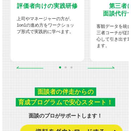
評価者向けの
実践研修
第三者
面談代行
上司やマネージャーの方が、
1on1の進め方をワークショッ
客観データを統
プ形式で実践的に学べます。
三者コーチが従
心して引き出す1
ます。
面談者の伴走からの
育成プログラムで安心スタート！
面談のプロがサポートします！